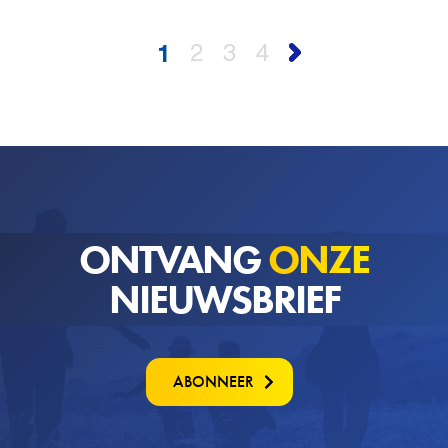
1
2
3
4
ONTVANG
ONZE
NIEUWSBRIEF
ABONNEER